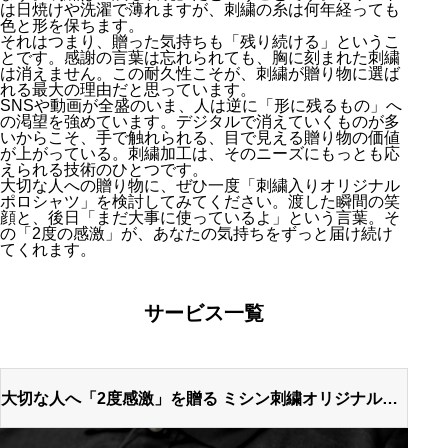
は日焼けや洗濯で薄れますが、刺繍の糸は何年経っても
色と形を保ちます。
それはつまり、贈った気持ちも「残り続ける」というこ
とです。感謝の言葉は忘れられても、胸に刻まれた刺繍
は消えません。この耐久性こそが、刺繍が贈り物に選ば
れる最大の理由だと思っています。
SNSや動画が全盛のいま、人は逆に「形に残るもの」へ
の渇望を強めています。デジタルで消えていくものが多
いからこそ、手で触れられる、目で見える贈り物の価値
が上がっている。刺繍加工は、そのニーズにもっとも応
えられる技術のひとつです。
大切な人への贈り物に、ぜひ一度「刺繍入りオリジナル
ポロシャツ」を検討してみてください。渡した瞬間の笑
顔と、後日「まだ大事に使っているよ」という言葉。そ
の「2度の感激」が、あなたの気持ちをずっと届け続け
てくれます。
サービス一覧
大切な人へ「2度感激」を贈る ミシン刺繍オリジナルポ
ロシャツという選択