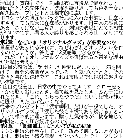
理由は「質感」です。刺繍は布に直接糸で描かれます。
触れたときの立体感と、洗濯を繰り返しても色あせない
耐久性が、プリントとは根本的に違います。
ポロシャツの胸元やバック衿元に入れた刺繍は、目立ち
すぎず、でも確実に存在感があります。日本人の感覚に
ある「さりげない上質さ」と、刺繍の表現はとても相性
がいいのです。着る人が誇りを感じられる仕上がりにな
ります。
第3章 なぜいま「オリジナルグッズ」が必要なのか
量産品があふれる時代に、なぜわざわざオリジナルを作
るのでしょうか。答えは「2度感激できるから」です。
これが、いまオリジナルグッズが選ばれる本質的な理由
だと私は考えます。
1度目の感激は、受け取った瞬間に起こります。箱を開
けて「自分の名前が入っている」と気づいたとき、その
驚きと喜びは純粋です。これは市販品では絶対に起きな
い体験です。
2度目の感激は、日常の中でやってきます。クローゼッ
トから取り出したとき、着て鏡を見たとき、ふと手に触
れたとき。「これ、もらったやつだ」という記憶が静か
に甦り、また心が温かくなる。
従来のプレゼントは「渡す瞬間」だけが主役でした。オ
リジナルグッズは「渡した後も主役であり続ける」とい
う点で根本的に違います。贈った気持ちが、物を通じて
時間をこえて届き続けるのです。
第4章 「刺繍加工」についての私の結論
ミシン刺繍の仕事をしていて、改めて感じることがあり
ます。刺繍は「残る表現」だということです。プリント