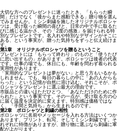
大切な方へのプレゼントに迷ったとき、「もらった瞬
間」だけでなく「後からまた感動できる」贈り物を選ん
でみませんか。ミシン刺繍を施したオリジナルポロシャ
ツは、受け取った瞬間の喜びと、日常の中で手に取るた
びに感じる温かさ、その「2度の感激」を届けられる特
別なプレゼントです。名入れや特別なデザインがそこに
ある、という事実が、贈った気持ちをずっと伝え続けま
す。
第1章 オリジナルポロシャツを贈るということ
プレゼントには「もらって終わり」のものと「使うたび
に思い出すもの」があります。ポロシャツは後者の代表
です。仕事の場でも、休日にも、年齢を問わず着られる
実用性があります。
「実用的なプレゼントは夢がない」と思う方もいるかも
しれません。でも、毎日の暮らしの中に「あの人からも
らった」という記憶が自然に溶け込む。それこそが、ポ
ロシャツをプレゼントに選ぶ最大の理由です。
市販品との違いはただひとつ、「あなただけのために作
られた」という事実です。その一点が、受け取る方の心
に届く温度を決定的に変えます。特別感は価格ではな
く、「手間と気持ち」から生まれるのです。
第2章 ポロシャツと刺繍の相性
ポロシャツに名前やメッセージを入れる方法はいくつか
あります。プリント、転写、そしてミシン刺繍です。そ
れぞれに特徴がありますが、贈り物に選ぶなら刺繍に軍
配が上がります。