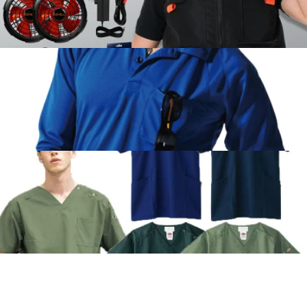
可能
空調服に刺繍可能
ショッピングサイトで購入された商品を当方に直送して持込刺繍
可能
BURTLEポロに刺繍
ショッピングサイトで購入された商品を当方に直送して持込刺繍
可能
刺繍贈り物ガイド 藤原刺繍
医療用スクラブに刺繍
ショッピングサイトで購入された商品を当方に直送して持込刺繍